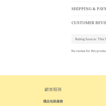
SHIPPING & PA
CUSTOMER REVI
No review for this produ
顧客服務
禮品包裝服務