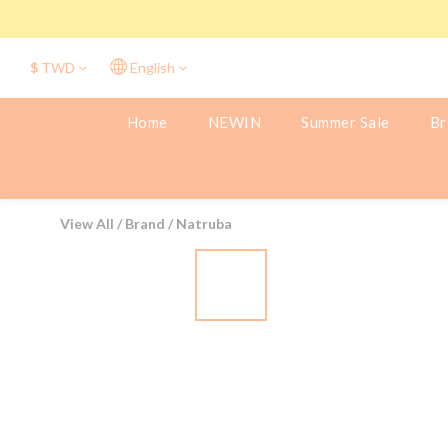
$
TWD
English
Home
NEWIN
Summer Sale
Br
View All
/
Brand
/
Natruba