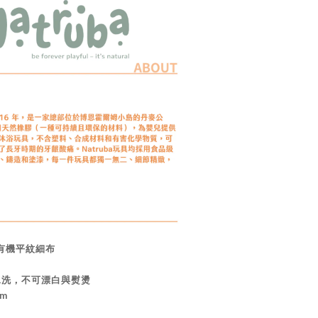
%有機平紋細布
水洗，不可漂白與熨燙
cm