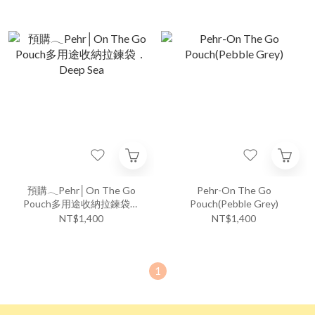
預購𓂃Pehr│On The Go
Pehr-On The Go
Pouch多用途收納拉鍊袋．
Pouch(Pebble Grey)
Deep Sea
NT$1,400
NT$1,400
1