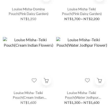
Louise Misha-Domina
Louise Misha-Teiki
Pouch(Pink Daisy Garden)
Pouch(Pink Daisy Garden)
NT$1,350
NT$1,700 ~ NT$2,200
Louise Misha -Teiki
Louise Misha -Teiki
Pouch(Cream Indian
Pouch(Water Jodhpur
Flowers)
Flower)
NT$1,600
NT$1,300 ~ NT$1,600