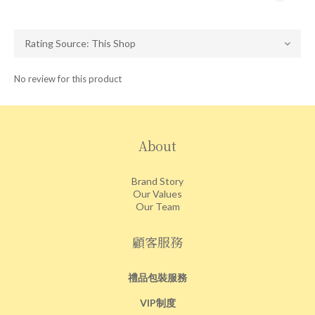
No review for this product
About
Brand Story
Our Values
Our Team
顧客服務
禮品包裝服務
VIP制度