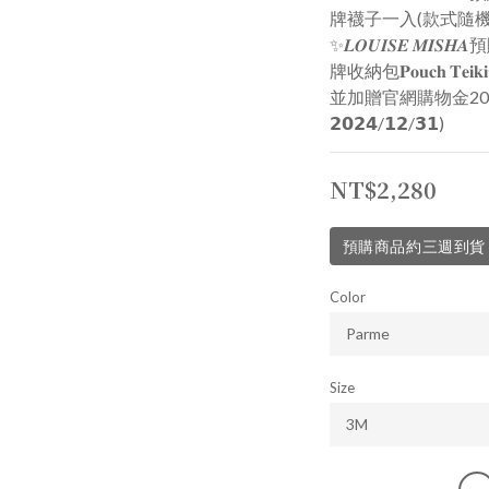
牌襪子一入(款式隨機
✨𝑳𝑶𝑼𝑰𝑺𝑬 𝑴𝑰𝑺
牌收納包𝐏𝐨𝐮𝐜𝐡 𝐓𝐞
並加贈官網購物金2
𝟮𝟬𝟮𝟰/𝟭𝟮/𝟯𝟭)
NT$2,280
預購商品約三週到貨
Color
Size