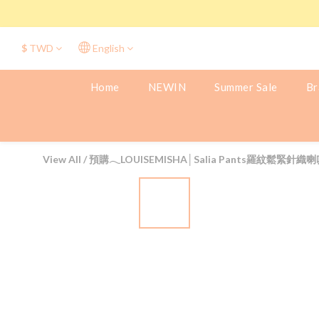
$
TWD
English
Home
NEWIN
Summer Sale
Br
View All
/
預購𓂃LOUISEMISHA│Salia Pants羅紋鬆緊針織