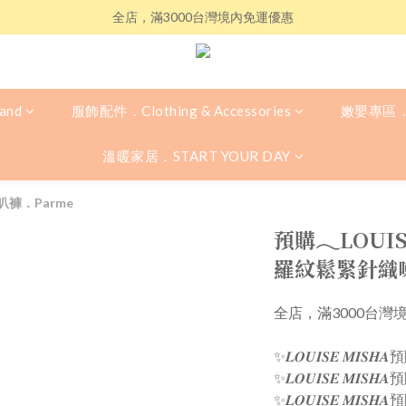
全店，滿3000台灣境內免運優惠
and
服飾配件．Clothing & Accessories
嫩嬰專區．
溫暖家居．START YOUR DAY
喇叭褲．Parme
預購𓂃LOUIS
羅紋鬆緊針織喇
全店，滿3000台灣
✨𝑳𝑶𝑼𝑰𝑺𝑬 𝑴𝑰
✨𝑳𝑶𝑼𝑰𝑺𝑬 𝑴
✨𝑳𝑶𝑼𝑰𝑺𝑬 𝑴𝑰𝑺