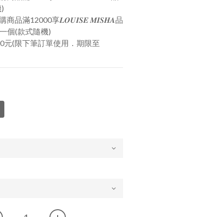
)
𝑨預購商品滿12000享𝑳𝑶𝑼𝑰𝑺𝑬 𝑴𝑰𝑺𝑯𝑨品
𝐢𝐤𝐢一個(款式隨機)
00元(限下筆訂單使用．期限至