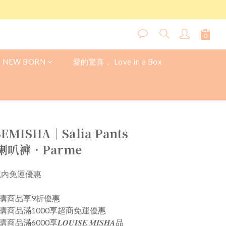
NEW BORN
愛的驚喜． Love in a Box
EMISHA│Salia Pants
叭褲．Parme
境內免運優惠
𝑺𝑯𝑨預購商品享9折優惠
𝑰𝑺𝑯𝑨預購商品滿1000享超商免運優惠
𝑨預購商品滿6000享𝑳𝑶𝑼𝑰𝑺𝑬 𝑴𝑰𝑺𝑯𝑨品