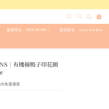
嫩嬰專區．NEW BORN
愛的驚喜． Love in a Box
立即購買
TONS│有機棉鴨子印花圍
e
境內免運優惠