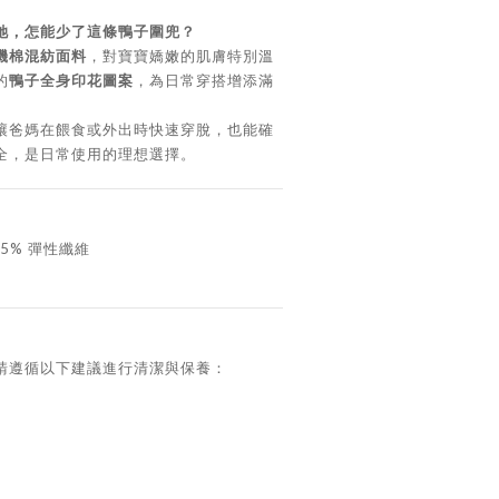
她，怎能少了這條鴨子圍兜？
機棉混紡面料
，對寶寶嬌嫩的肌膚特別溫
的
鴨子全身印花圖案
，為日常穿搭增添滿
讓爸媽在餵食或外出時快速穿脫，也能確
全，是日常使用的理想選擇。
5% 彈性纖維
請遵循以下建議進行清潔與保養：