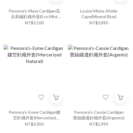
Penoora's-Maya Cardigan花
Louise Misha-Khella
朵刺繡針織外套(Eco Mint
Cape(Mineral Blue)
Green)
NT$3,100
NT$3,890
Penoora's-Esme Cardigan鏤
Penoora's-Cassie Cardigan
空針織外套(Mercerized
蕾絲鑲邊針織外套(Argento)
Natural)
NT$3,050
NT$2,990