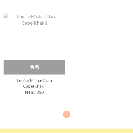
售完
Louise Misha-Clara
Cape(Khaki)
NT$3,350
1