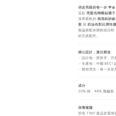
俏皮亮眼的每一步 💙🎀
這款
亮藍色蝴蝶結襪子
採用柔軟的
棉混紡紗線
案
與
奶油色對比彈性
無論搭配休閒鞋或涼鞋
的完美配件。
精心設計，責任製造
・設計地：西班牙．巴
・生產地：中國 BSCI
・製程理念：每一步皆
成分
50% 棉、48% 聚醯胺
保養建議
所有 TINY 產品皆