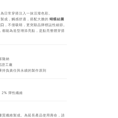
為日常穿搭注入一抹活潑色彩。
製成，觸感舒適，搭配大膽的
蝴蝶結圖
襪口
，不僅吸睛，更突顯品牌標誌性細節。
，都能為造型增添亮點，是點亮整體穿搭
塞隆納
 認證工廠
秉持負責任與永續的製作原則
、2% 彈性纖維
選用優質纖維製成。為延長產品使用壽命，請