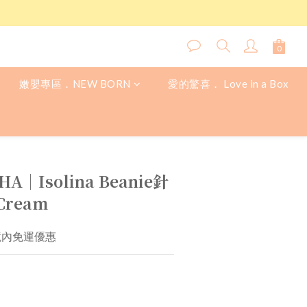
嫩嬰專區．NEW BORN
愛的驚喜． Love in a Box
立即購買
HA│Isolina Beanie針
ream
境內免運優惠