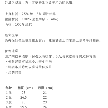
舒適與浪漫，為日常或特別場合帶來亮眼風格。
上身材質：95% 棉，5% 彈性纖維
裙擺材質：100% 尼龍薄紗（Tulle）
內裡：100% 純棉
色彩提示
為確保顏色呈現最接近實品，建議於桌上型電腦上參考平鋪圖像。
保養建議
請詳閱並依照以下保養說明操作，以延長衣物壽命與維持質感：
・僅限局部擦拭或冷水輕柔手洗
・建議吊掛晾乾以獲得最佳效果
・請勿熨燙
年齡
裙長（cm）
腰圍（cm）
1 歲
25
21
2 歲
26.5
22
3 歲
28
23
4 歲
29.5
24