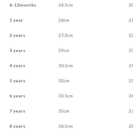
6-12months
24.5cm
2
1 year
26cm
2
2 years
27.5cm
2
3 years
29cm
2
4 years
30.5cm
2
5 years
32cm
2
6 years
33.5cm
2
7 years
35cm
2
8 years
36.5cm
2